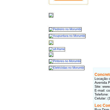
Concret
Locação d
Avenida P
Site: www
E-mail:
co
Telefone:
Celular: 
Loc Com
Rua Dom H