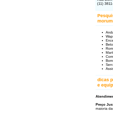
(11) 3811
Pesqui
morum
And
Wap
Ence
Beto
Rom
Mart
Com
Bom
Ser
Assi
dicas 
e equi
Atendime
Preço Jus
maioria da