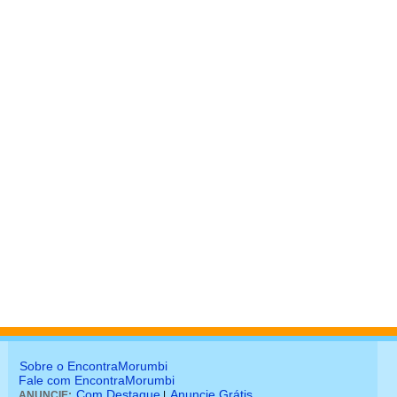
Sobre o EncontraMorumbi
Fale com EncontraMorumbi
Com Destaque
Anuncie Grátis
ANUNCIE:
|