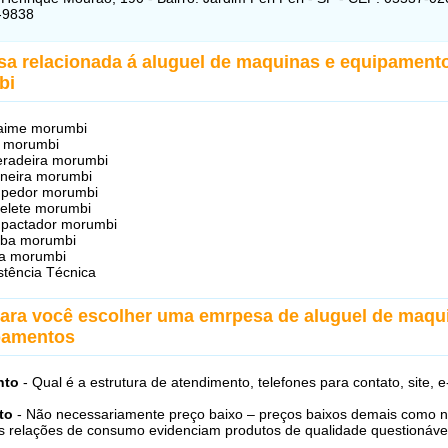
-9838
sa relacionada á aluguel de maquinas e equipament
bi
aime morumbi
 morumbi
radeira morumbi
neira morumbi
pedor morumbi
elete morumbi
pactador morumbi
ba morumbi
ra morumbi
stência Técnica
para você escolher uma emrpesa de aluguel de maqu
pamentos
nto
- Qual é a estrutura de atendimento, telefones para contato, site, e
to
- Não necessariamente preço baixo – preços baixos demais como 
s relações de consumo evidenciam produtos de qualidade questionáve