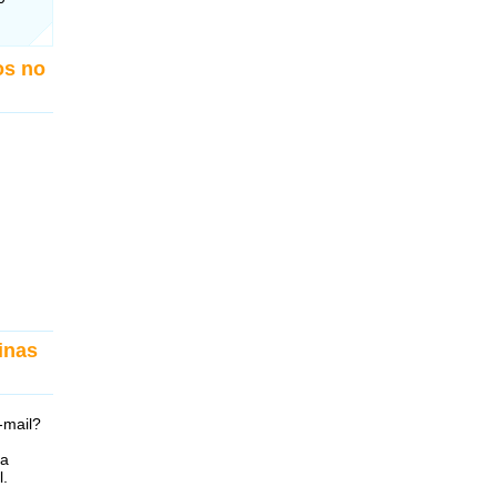
os no
inas
-mail?
na
l.