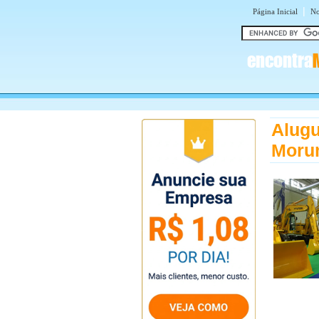
|
Página Inicial
No
encontra
Alugu
Moru