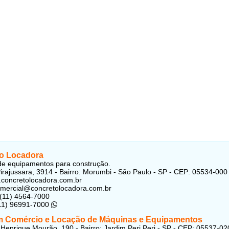
o Locadora
e equipamentos para construção.
irajussara, 3914 - Bairro: Morumbi - São Paulo - SP - CEP: 05534-000
.concretolocadora.com.br
mercial@concretolocadora.com.br
 (11) 4564-7000
(11) 96991-7000
 Comércio e Locação de Máquinas e Equipamentos
enrique Mourão, 190 - Bairro: Jardim Peri Peri - SP - CEP: 05537-02