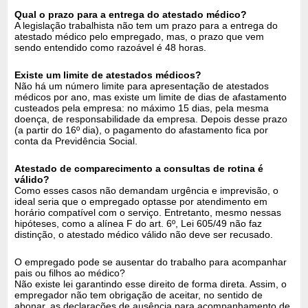
Qual o prazo para a entrega do atestado médico?
A legislação trabalhista não tem um prazo para a entrega do
atestado médico pelo empregado, mas, o prazo que vem
sendo entendido como razoável é 48 horas.
Existe um limite de atestados médicos?
Não há um número limite para apresentação de atestados
médicos por ano, mas existe um limite de dias de afastamento
custeados pela empresa: no máximo 15 dias, pela mesma
doença, de responsabilidade da empresa. Depois desse prazo
(a partir do 16º dia), o pagamento do afastamento fica por
conta da Previdência Social.
Atestado de comparecimento a consultas de rotina é
válido?
Como esses casos não demandam urgência e imprevisão, o
ideal seria que o empregado optasse por atendimento em
horário compatível com o serviço. Entretanto, mesmo nessas
hipóteses, como a alínea F do art. 6º, Lei 605/49 não faz
distinção, o atestado médico válido não deve ser recusado.
O empregado pode se ausentar do trabalho para acompanhar
pais ou filhos ao médico?
Não existe lei garantindo esse direito de forma direta. Assim, o
empregador não tem obrigação de aceitar, no sentido de
abonar, as declarações de ausência para acompanhamento de