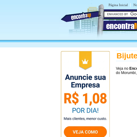
|
Página Inicial
No
encontra
Bijut
Veja no
Enc
do Morumbi,