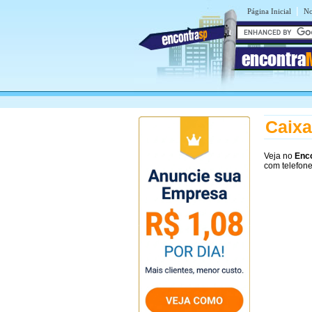
|
Página Inicial
No
encontra
Caixa
Veja no
Enc
com telefone