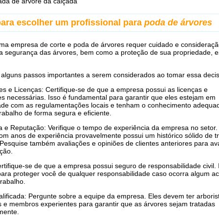
rada de árvore da calçada
para escolher um profissional para
poda de árvores
ma empresa de corte e poda de árvores requer cuidado e consideraçã
a segurança das árvores, bem como a proteção de sua propriedade, e
 alguns passos importantes a serem considerados ao tomar essa deci
ões e Licenças: Certifique-se de que a empresa possui as licenças e
ões necessárias. Isso é fundamental para garantir que eles estejam em
ade com as regulamentações locais e tenham o conhecimento adequa
trabalho de forma segura e eficiente.
a e Reputação: Verifique o tempo de experiência da empresa no setor
m anos de experiência provavelmente possui um histórico sólido de t
 Pesquise também avaliações e opiniões de clientes anteriores para ava
ção.
rtifique-se de que a empresa possui seguro de responsabilidade civil. 
para proteger você de qualquer responsabilidade caso ocorra algum ac
trabalho.
lificada: Pergunte sobre a equipe da empresa. Eles devem ter arboris
os e membros experientes para garantir que as árvores sejam tratadas
mente.