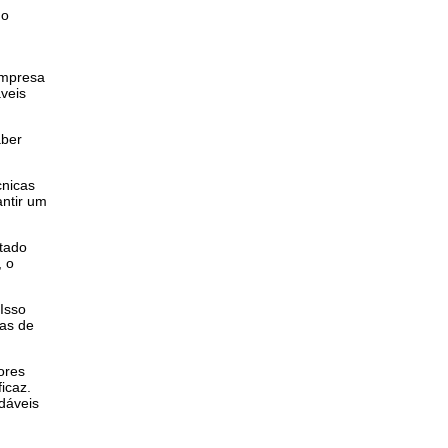
 o
empresa
veis
aber
cnicas
ntir um
ntado
, o
Isso
das de
ores
icaz.
dáveis