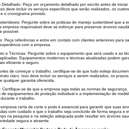
Detalhado: Peça um orçamento detalhado por escrito antes de iniciar
sso deve incluir os serviços específicos que serão realizados, os custos
 e o cronograma previsto.
ustentáveis: Pergunte sobre as práticas de manejo sustentável que a 
 empresa responsável deve se esforçar para preservar árvores saudá
 possível.
s: Peça referências e entre em contato com clientes anteriores para s
experiência com a empresa.
o e Técnicas: Pergunte sobre o equipamento que será usado e as té
aplicadas. Equipamentos modernos e técnicas atualizadas podem gara
is eficiente e seguro.
Antes de começar o trabalho, certifique-se de que tudo esteja docume
rato claro. Isso deve incluir os serviços a serem realizados, os prazos
 e qualquer garantia oferecida.
 Certifique-se de que a empresa siga todas as normas de segurança. 
so de equipamentos de proteção individual e a implementação de medi
durante o trabalho.
 empresa certa de corte e poda é essencial para garantir que suas árv
adas com cuidado e que o trabalho seja concluído de forma segura e ef
empo na pesquisa e na seleção adequada pode resultar em árvores sau
riedade segura e atraente.