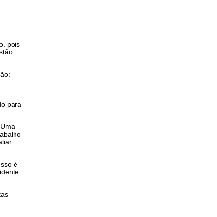
o, pois
stão
são:
do para
. Uma
rabalho
liar
Isso é
idente
tas