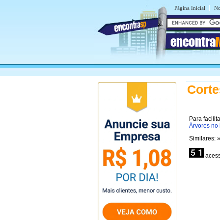
|
Página Inicial
No
encontra
Corte
Para facil
Árvores no
Similares: 
acess