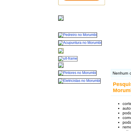
Nenhum c
Pesqui
Morum
cort
auto
poda
como
poda
remo