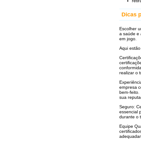
reti
Dicas 
Escolher u
a saúde e 
em jogo.
Aqui estão
Certificaç
certificaç
conformid
realizar o 
Experiênci
empresa co
bem-feito.
sua reputa
Seguro: Ce
essencial 
durante o 
Equipe Qua
certificad
adequada