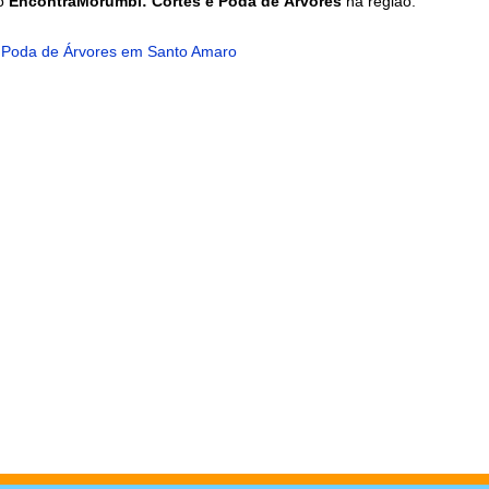
do
EncontraMorumbi: Cortes e Poda de Árvores
na região:
 Poda de Árvores em Santo Amaro