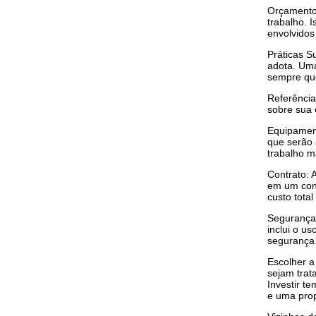
Orçamento 
trabalho. I
envolvidos
Práticas S
adota. Uma
sempre que
Referência
sobre sua 
Equipament
que serão 
trabalho ma
Contrato: 
em um cont
custo total
Segurança:
inclui o u
segurança 
Escolher a
sejam trat
Investir t
e uma prop