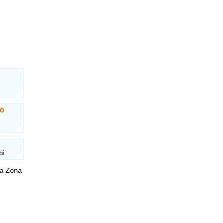
io
bi
na Zona