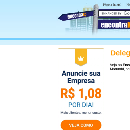
|
Página Inicial
No
encontra
Deleg
Veja no
Enc
Morumbi, co