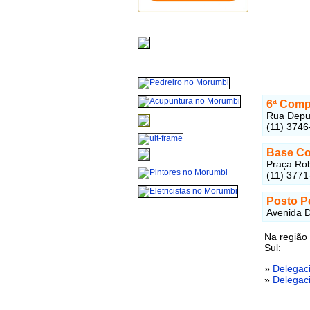
6ª Compa
Rua Deput
(11) 3746
Base Co
Praça Rob
(11) 3771
Posto Po
Avenida D
Na região
Sul:
»
Delegac
»
Delegaci