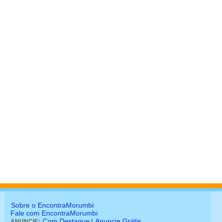
Sobre o EncontraMorumbi
Fale com EncontraMorumbi
Com Destaque
Anuncie Grátis
ANUNCIE:
|