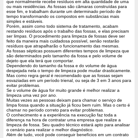
que normalmente recebe resíduos em alta quantidade de uma
ou mais residências. As fossas são câmaras construídas para
esse fim, e trabalham durante um determinado período de
tempo transformando os compostos em substâncias mais
simples e estáveis.
Porém, assim como todo sistema de tratamento, acabam
restando resíduos após o trabalho das fossas, e elas precisam
ser limpas. O procedimento para limpeza de fossas deve ser
feito da maneira mais cuidadosa possível, senão restarão
resíduos que atrapalharão o funcionamento das mesmas.
As fossas sépticas possuem diferentes tempos de limpeza que
são determinados pelo tamanho da fossa e pelo volume de
dejeto que ela terá que comportar.
Dependendo do tamanho da fossa e do volume de água
despejada nela o tempo de limpeza pode mudar drasticamente.
Mas como regra geral é recomendado que as fossas sejam
esvaziadas em um período trienal, ou seja de 3 em 3 anos para
evitar problemas.
Se o volume de água for muito grande é melhor realizar a
limpeza uma vez por ano.
Muitas vezes as pessoas deixam para chamar o serviço de
limpa fossa quando a situação já ficou bem ruim. Mas o certo é
chamar no período correto para evitar problemas.
O conhecimento e a experiência na execução faz toda a
diferença na hora de contratar uma empresa que realize a
limpeza de fossa. Seu quadro técnico estará apto para analisar
o cenário para realizar o melhor diagnóstico.
Além de tudo, você pode conseguir benefícios em um contrato