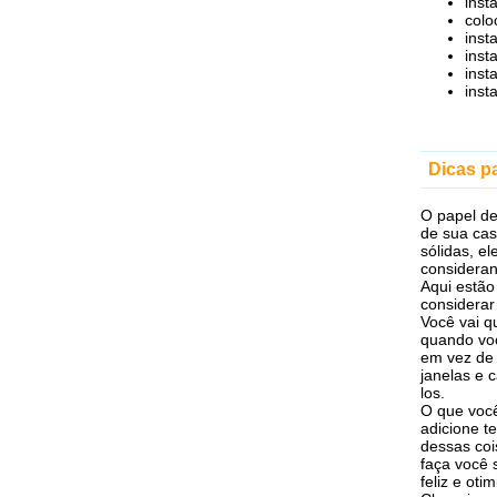
inst
colo
inst
inst
inst
inst
Dicas p
O papel de
de sua cas
sólidas, e
consideran
Aqui estão
considerar
Você vai q
quando voc
em vez de 
janelas e 
los.
O que você
adicione te
dessas coi
faça você 
feliz e ot