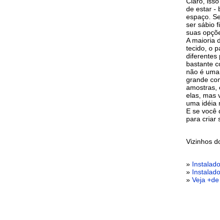
Claro, iss
de estar -
espaço. Se
ser sábio 
suas opçõ
A maioria 
tecido, o 
diferentes
bastante c
não é uma 
grande co
amostras, 
elas, mas 
uma idéia 
E se você 
para criar
Vizinhos 
»
Instalad
»
Instalad
»
Veja +de