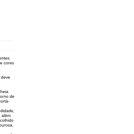
entes
e cores
 deve
cheia
torno de
cortá-
ndidade,
E além
colhido
ourosa,