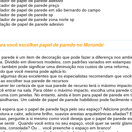
alador de papel de parede adesivo
cador de papel de parede preço
alador de papel de parede em são bernardo do campo
alador de papel de parede sp
alador de papel de parede zona norte sp
alação de papel de parede adesivo
ara você escolher
papel de parede
no
Morumbi
 parede é um item de decoração que pode fazer a diferença nos ambi
a. Dividido em diversos modelos, com padrões variados em estampas 
le também pode significar uma diminuição nos custos de uma reforma,
do que você mesma pode aplicá-lo.
 algumas dicas excelentes que os especialistas recomendam que você
 ao escolher sua parede de recursos:
uerer ter certeza de que sua parede de recurso terá o máximo impacto
ê entrar na sala. Para obter o máximo impacto, escolha uma parede 
uma com janelas. No entanto, ainda é bom para papel de parede em 
caixilharias. Um cabide de papel de parede habilidoso pode facilmente 
 espera que o papel de parede faça pelo seu espaço? Adicione profu
xtura e calor, adicione brilho, suavize arestas arquitetônicas afiadas? 
sas, pergunte a si mesmo como você deseja que o papel de parede es
se sentir . Quando você entra no seu espaço, você quer se sentir glam
imista, consolada? Ou ... você preenche o espaço em branco!