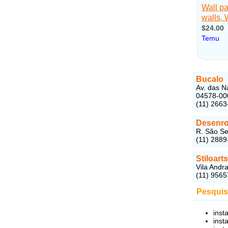
Bucalo
Av. das N
04578-00
(11) 2663
Desenro
R. São Se
(11) 2889
Stiloarts
Vila Andr
(11) 956
Pesquis
inst
inst