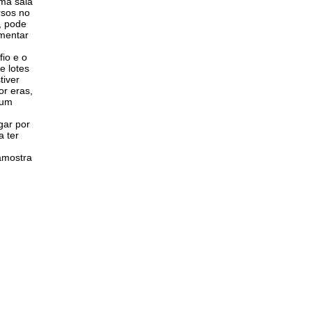
uma sala
rsos no
, pode
umentar
io e o
e lotes
tiver
or eras,
 um
gar por
a ter
amostra