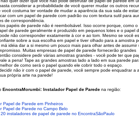
o não quer dizer que você não pode desfrutar de papel de parede em 
 basta considerar a probabilidade de você querer mudar os outros recu
 você costuma ter vontade de mudar a aparência da sua sala de estar
ficar com um papel de parede com padrão ou com textura sutil para a
es de correspondência.
dos papéis de parede não é reembolsável. Isso ocorre porque, como o f
papel de parede geralmente é produzido em pequenos lotes e o papel d
 pode não corresponder exatamente à cor e ao tom. Mesmo se você es
onfiante sobre a sua escolha em papel e tiver olhado para a amostra p
má idéia dar a si mesmo um pouco mais para olhar antes de assumir
mpromisso. Muitas empresas de papel de parede fornecerão grandes
então considere pedir várias amostras grandes - você pode ter que pa
vale a pena! Tape as grandes amostras lado a lado em sua parede par
melhor de como será o papel quando ele cobrir todo o espaço.
decidir não ir com o papel de parede, você sempre pode enquadrar a 
 sua própria arte na parede!
do
EncontraMorumbi: Instalador Papel de Parede
na região:
or Papel de Parede em Pinheiros
or Papel de Parede no Campo Belo
 20 instaladores de papel de parede no EncontraSãoPaulo