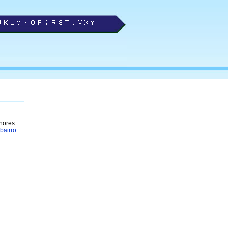
lhores
bairro
.