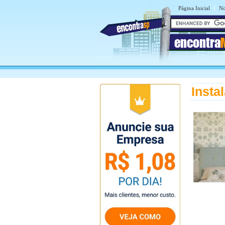
|
Página Inicial
No
encontra
Insta