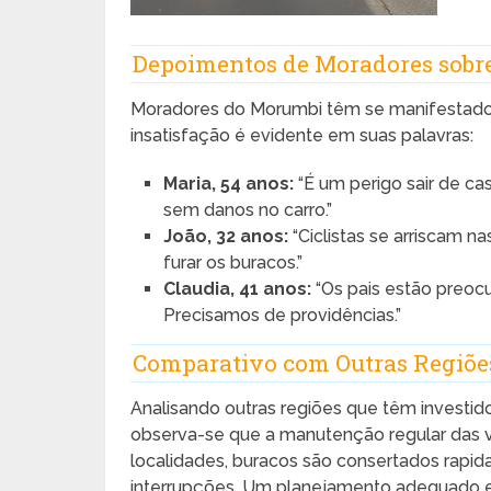
Depoimentos de Moradores sobr
Moradores do Morumbi têm se manifestado 
insatisfação é evidente em suas palavras:
Maria, 54 anos:
“É um perigo sair de ca
sem danos no carro.”
João, 32 anos:
“Ciclistas se arriscam n
furar os buracos.”
Claudia, 41 anos:
“Os pais estão preoc
Precisamos de providências.”
Comparativo com Outras Regiões
Analisando outras regiões que têm investid
observa-se que a manutenção regular das v
localidades, buracos são consertados rapid
interrupções. Um planejamento adequado e 