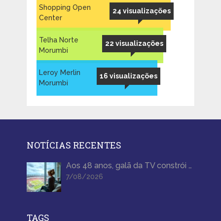
Shopping Open
24 visualizações
Center
Telha Norte
22 visualizações
Morumbi
Leroy Merlin
16 visualizações
Morumbi
NOTÍCIAS RECENTES
Aos 48 anos, galã da TV constrói …
7/08/2026
TAGS