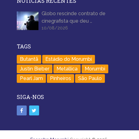
NOTÍCIAS RECENTES
Globo rescinde contrato de
cinegrafista que deu …
10/08/2026
TAGS
Butantã
Estádio do Morumbi
Justin Bieber
Metallica
Morumbi
Pearl Jam
Pinheiros
São Paulo
SIGA-NOS