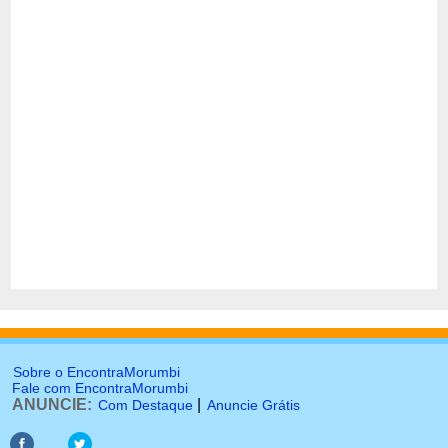
Sobre o EncontraMorumbi
Fale com EncontraMorumbi
ANUNCIE:
|
Com Destaque
Anuncie Grátis