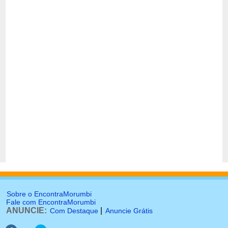
Sobre o EncontraMorumbi
Fale com EncontraMorumbi
ANUNCIE:
|
Com Destaque
Anuncie Grátis