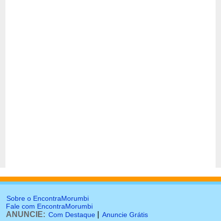
Sobre o EncontraMorumbi
Fale com EncontraMorumbi
ANUNCIE:
|
Com Destaque
Anuncie Grátis