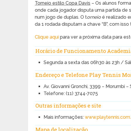
Torneio estilo Copa Davis
– Os alunos form
onde cada jogador disputa uma partida de 
num jogo de duplas. O t
orneio
é realizado e
da 1 rodada disputam a chave “B”, com iss
Clique aqui
para ver a próxima data para es
Horário de Funcionamento Academi
Segunda a sexta das 06h30 às 23h / Sá
Endereço e Telefone Play Tennis M
Av. Giovanni Gronchi, 3399 – Morumbi –
Telefone: (11) 3744-7075
Outras informações e site
Mais informações:
www.playtennis.com.
Mapa de localização