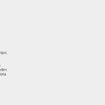
mpo,
a
rdim
ória