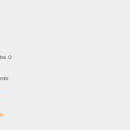
ube. O
umbi
ia
,