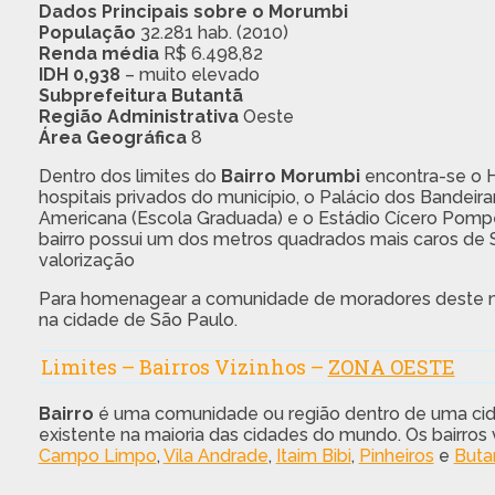
Dados Principais sobre o Morumbi
População
32.281 hab. (2010)
Renda média
R$ 6.498,82
IDH 0,938
– muito elevado
Subprefeitura Butantã
Região Administrativa
Oeste
Área Geográfica
8
Dentro dos limites do
Bairro Morumbi
encontra-se o Ho
hospitais privados do município, o Palácio dos Bandei
Americana (Escola Graduada) e o Estádio Cícero Pompe
bairro possui um dos metros quadrados mais caros d
valorização
Para homenagear a comunidade de moradores deste mar
na cidade de São Paulo.
Limites – Bairros Vizinhos –
ZONA OESTE
Bairro
é uma comunidade ou região dentro de uma cid
existente na maioria das cidades do mundo. Os bairros
Campo Limpo
,
Vila Andrade
,
Itaim Bibi
,
Pinheiros
e
Buta